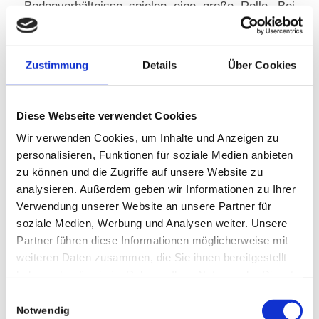
Bodenverhältnisse spielen eine große Rolle. Bei
unseren fruchtigen Moss- und Lösslehmböden
wächst der Salat besonders gut, auch im Freiland.
Zustimmung
Details
Über Cookies
Dennoch braucht es nach der Pflanzung auch
arbeitsintensive Pflegearbeiten“, so Andy Sporrer.
Diese Webseite verwendet Cookies
Erntefrisch zu unseren Kunden
Wir verwenden Cookies, um Inhalte und Anzeigen zu
personalisieren, Funktionen für soziale Medien anbieten
Zwischen sechs und acht Wochen dauert der
zu können und die Zugriffe auf unsere Website zu
Anbau, dann kann der Salat geerntet werden. Von
analysieren. Außerdem geben wir Informationen zu Ihrer
Hand, wie auch alle anderen Erzeugnisse auf dem
Verwendung unserer Website an unsere Partner für
Hof (Kohl, Zucchini, Petersilie, usw.) Dafür braucht
soziale Medien, Werbung und Analysen weiter. Unsere
es ein großes Team. Vergangenes Jahr hat die
Partner führen diese Informationen möglicherweise mit
weiteren Daten zusammen, die Sie ihnen bereitgestellt
Gärtnerei Sprinz eigens ein Wohnhaus für die
haben oder die sie im Rahmen Ihrer Nutzung der Dienste
vielen Erntehelfer gebaut. Mit 15
gesammelt haben.
Einwilligungsauswahl
Mannschaftsbussen kommen die Arbeiter dann zu
Notwendig